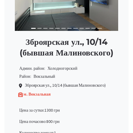
Зброярская ул., 10/14
(бывшая Малиновского)
Админ. район:
Холодногорский
Район:
Вокзальный
Зброярская ул., 10/14 (бывшая Малиновского)
place
м. Вокзальная
subway
Цена за сутки:
1300 грн
Цена почасово:
800 грн
Количество комнат:
1