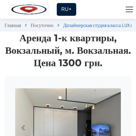
RU
▼
Главная
Посуточно
Дизайнерская студия класса LUX в
chevron_right
chevron_right
Аренда 1-к квартиры,
Вокзальный, м. Вокзальная.
Цена 1300 грн.
Previous
Next