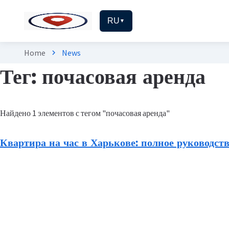
RU
▼
Home
News
chevron_right
Тег: почасовая аренда
Найдено 1 элементов с тегом "почасовая аренда"
Квартира на час в Харькове: полное руководств