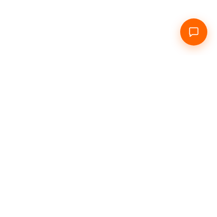
 нас
Посуточно
Почасово
Инфо
Контакты
Социальные сети