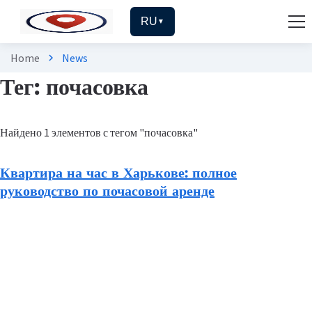
RU
▼
Home
News
chevron_right
Тег: почасовка
Найдено 1 элементов с тегом "почасовка"
Квартира на час в Харькове: полное
руководство по почасовой аренде