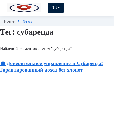
RU
▼
Home
News
chevron_right
Тег: субаренда
Найдено 1 элементов с тегом "субаренда"
💼 Доверительное управление и Субаренда:
Гарантированный доход без хлопот