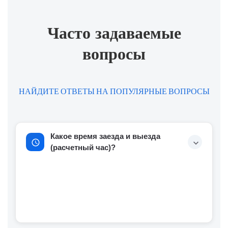
Часто задаваемые
вопросы
НАЙДИТЕ ОТВЕТЫ НА ПОПУЛЯРНЫЕ ВОПРОСЫ
Какое время заезда и выезда
schedule
expand_more
(расчетный час)?
Стандартное время заезда — с 14:00, время
выезда — до 12:00. Ранний заезд или поздний
выезд возможны по предварительной
договоренности.