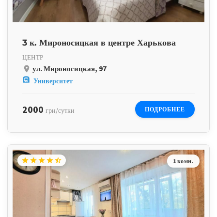
3 к. Мироносицкая в центре Харькова
ЦЕНТР
ул. Мироносицкая, 97
place
subway
Университет
2000
ПОДРОБНЕЕ
грн/сутки
star
star
star
star
star_half
1 комн.