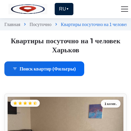
RU
▼
Главная
Посуточно
Квартиры посуточно на 1 человек 
chevron_right
chevron_right
Квартиры посуточно на 1 человек
Харьков
Поиск квартир (Фильтры)
filter_list
star
star
star
star
star_half
1 комн.