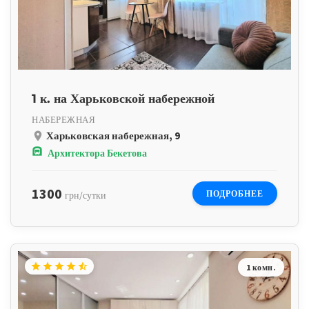
1 к. на Харьковской набережной
НАБЕРЕЖНАЯ
Харьковская набережная, 9
place
subway
Архитектора Бекетова
1300
ПОДРОБНЕЕ
грн/сутки
star
star
star
star
star_half
1 комн.