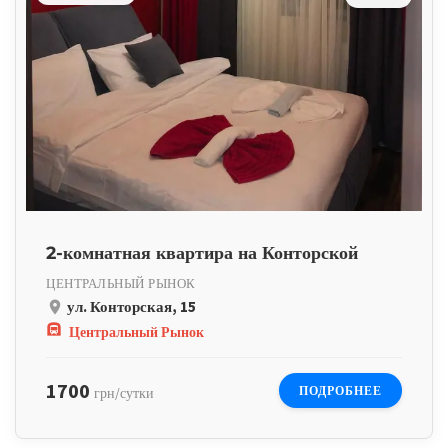
2-комнатная квартира на Конторской
ЦЕНТРАЛЬНЫЙ РЫНОК
ул. Конторская, 15
place
subway
Центральный Рынок
1700
ПОДРОБНЕЕ
грн/сутки