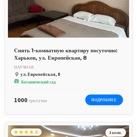
Снять 1-комнатную квартиру посуточно:
Харьков, ул. Европейская, 8
НАУЧНАЯ
ул. Европейская, 8
place
subway
Ботанический сад
1000
ПОДРОБНЕЕ
грн/сутки
star
star
star
star
star_half
2 комн.