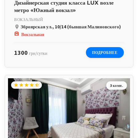
Дизайнерская студия класса LUX возле
метро «Южный вокзал»
ВОКЗАЛЬНЫЙ
Зброярская ул., 10/14 (бывшая Малиновского)
place
subway
Вокзальная
1300
ПОДРОБНЕЕ
грн/сутки
star
star
star
star
star_half
3 комн.