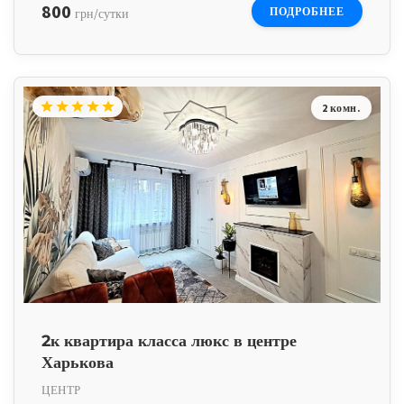
800
ПОДРОБНЕЕ
грн/сутки
star
star
star
star
star
2 комн.
2к квартира класса люкс в центре
Харькова
ЦЕНТР