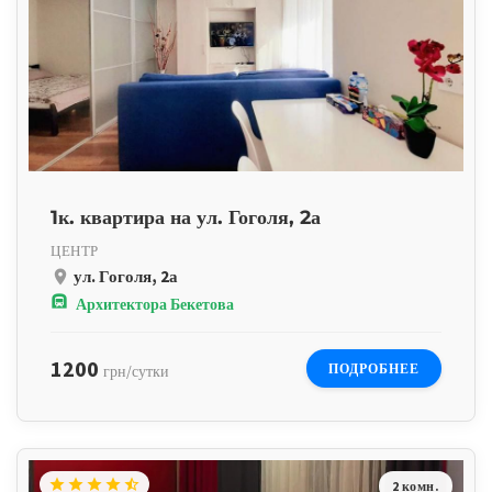
1к. квартира на ул. Гоголя, 2а
ЦЕНТР
ул. Гоголя, 2а
place
subway
Архитектора Бекетова
1200
ПОДРОБНЕЕ
грн/сутки
star
star
star
star
star_half
2 комн.