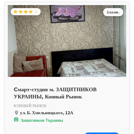
star
star
star
star
star_border
1 комн.
Cмарт-студия м. ЗАЩИТНИКОВ
УКРАИНЫ, Конный Рынок
КОННЫЙ РЫНОК
ул. Б. Хмельницкого, 12А
place
subway
Защитников Украины