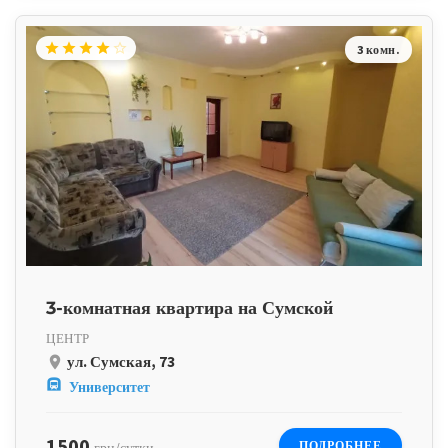
star
star
star
star
star_border
3 комн.
3-комнатная квартира на Сумской
ЦЕНТР
ул. Сумская, 73
place
subway
Университет
1500
ПОДРОБНЕЕ