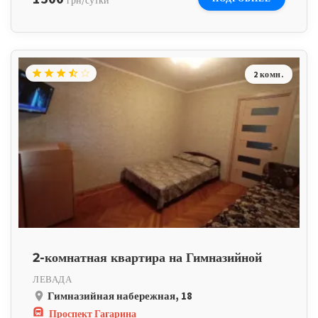
грн/сутки
star
star
star
star_half
star_border
2 комн.
2-комнатная квартира на Гимназийной
ЛЕВАДА
Гимназийная набережная, 18
place
subway
Проспект Гагарина