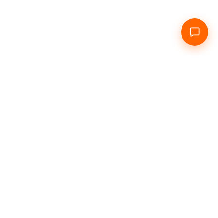
 нас
Подобово
Погодинно
Інфо
Контакти
Соціальні мережі