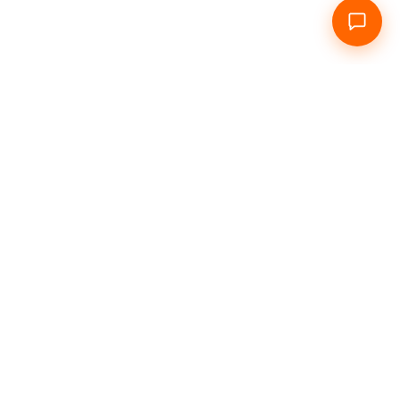
Головна
Про нас
Подобово
Погодинно
Інфо
Контакти
Зв'язатися з нами
+38 067 951 71 82, +38 063 277 70 32