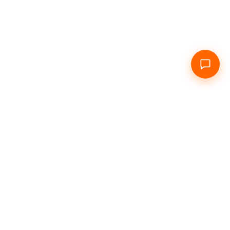
Головна
Про нас
Подобово
Погодинно
Інфо
Контакти
Зв'язатися з нами