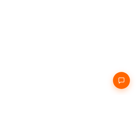
Головна
Про нас
Подобово
Погодинно
Інфо