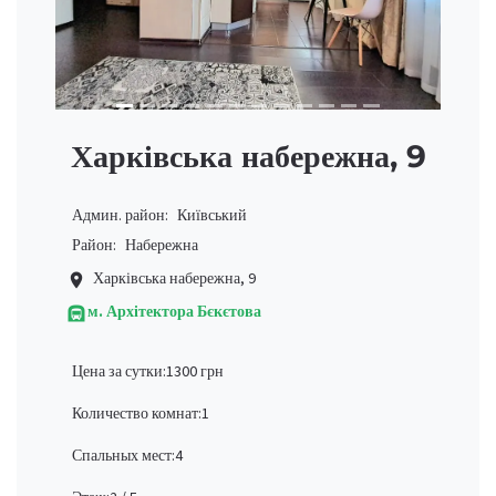
Харківська набережна, 9
Админ. район:
Київський
Район:
Набережна
Харківська набережна, 9
place
м. Архітектора Бєкєтова
subway
Цена за сутки:
1300 грн
Количество комнат:
1
Спальных мест:
4