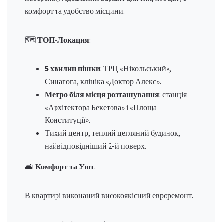
комфорт та удобство місцини.
🗺
ТОП-Локация
:
5 хвилин пішки
: ТРЦ «Нікольський»,
Синагога, клініка «Доктор Алекс».
Метро біля місця розташування
: станція
«Архітектора Бекетова» і «Площа
Конституції».
Тихий центр, теплий цегляний будинок,
найвідповідніший 2-й поверх.
🛋
Комфорт та Уют
:
В квартирі виконаний високоякісний евроремонт.