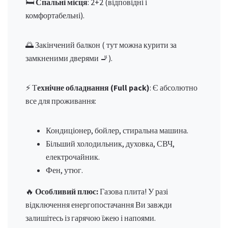
🛏
Спальні місця
: 2+2 (відповідні і
комфортабельні).
🌅 Закінчений балкон ( тут можна курити за
замкненими дверями 🚬).
⚡️ Т
ехнічне обладнання (Full pack)
: Є абсолютно
все для проживання:
Кондиціонер, бойлер, стиральна машина.
Більший холодильник, духовка, СВЧ,
електрочайник.
Фен, утюг.
🔥
Особливий плюс:
Газова плита! У разі
відключення енергопостачання Ви завжди
залишітесь із гарячою їжею і напоями.