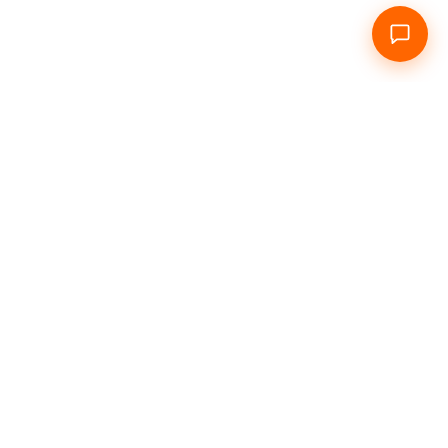
Головна
Про нас
Подобово
Погодинно
Інфо
Контакти
Зв'язатися з нами
+38 067 951 71 82, +38 063 277 70 32