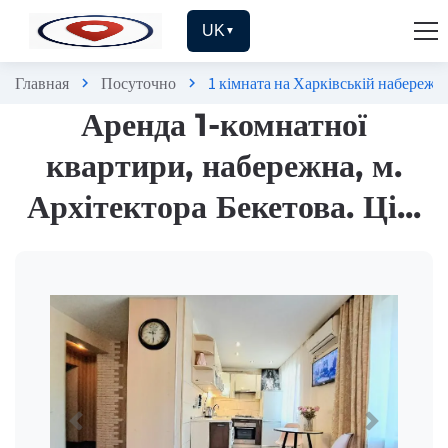
UK
▼
Главная
Посуточно
1 кімната на Харківській набережн
chevron_right
chevron_right
Аренда 1-комнатної
квартири, набережна, м.
Архітектора Бекетова. Ці...
Previous
Next