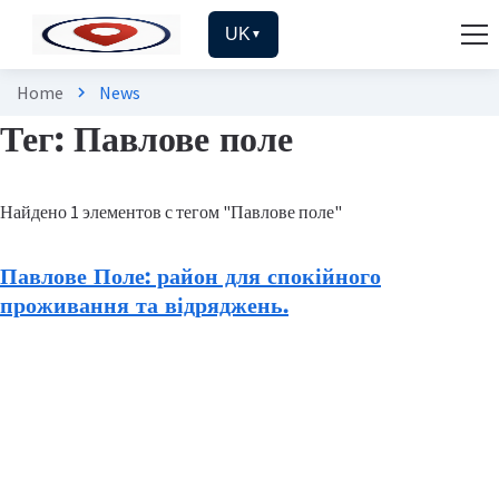
UK
▼
Home
News
chevron_right
Тег: Павлове поле
Найдено 1 элементов с тегом "Павлове поле"
Павлове Поле: район для спокійного
проживання та відряджень.