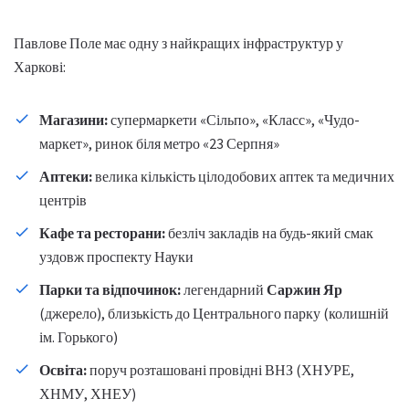
Павлове Поле має одну з найкращих інфраструктур у
Харкові:
Магазини:
супермаркети «Сільпо», «Класс», «Чудо-
маркет», ринок біля метро «23 Серпня»
Аптеки:
велика кількість цілодобових аптек та медичних
центрів
Кафе та ресторани:
безліч закладів на будь-який смак
уздовж проспекту Науки
Парки та відпочинок:
легендарний
Саржин Яр
(джерело), близькість до Центрального парку (колишній
ім. Горького)
Освіта:
поруч розташовані провідні ВНЗ (ХНУРЕ,
ХНМУ, ХНЕУ)