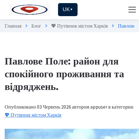
UK
▼
Главная
Блог
💖 Путівник містом Харків
Павлове П
chevron_right
chevron_right
chevron_right
Павлове Поле: район для
спокійного проживання та
відряджень.
Опубликовано 03 Червень 2026
автором appuser
в категории
💖 Путівник містом Харків