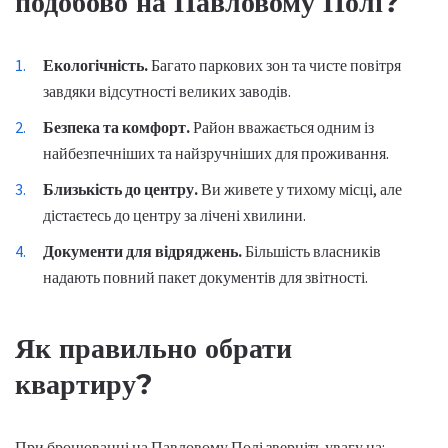
подобово на Павловому Полі?
Екологічність.
Багато паркових зон та чисте повітря
завдяки відсутності великих заводів.
Безпека та комфорт.
Район вважається одним із
найбезпечніших та найзручніших для проживання.
Близькість до центру.
Ви живете у тихому місці, але
дістаєтесь до центру за лічені хвилини.
Документи для відряджень.
Більшість власників
надають повний пакет документів для звітності.
Як правильно обрати
квартиру?
При бронюванні на Павловому Полі зверніть увагу на: